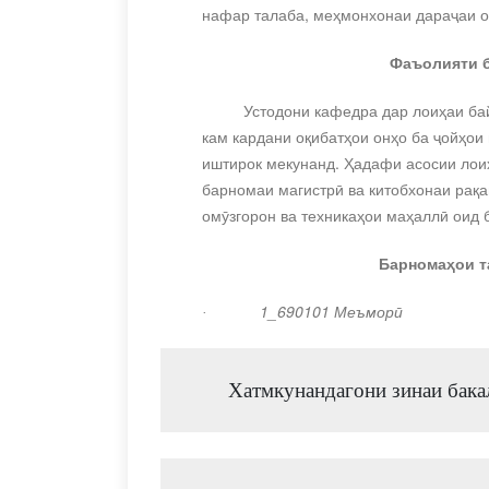
нафар талаба, меҳмонхонаи дараҷаи ол
Фаъолияти 
Устодони кафедра дар лоиҳаи б
а
кам кардани оқибатҳои онҳо ба ҷойҳои
иштирок мекунанд. Ҳадафи асосии лоиҳ
барномаи магистрӣ ва китобхонаи рақа
омӯзгорон ва техникаҳои маҳаллӣ оид
Барномаҳои т
1
_690101 Меъмор
ӣ
·
Хатмкунандагони зинаи бакал