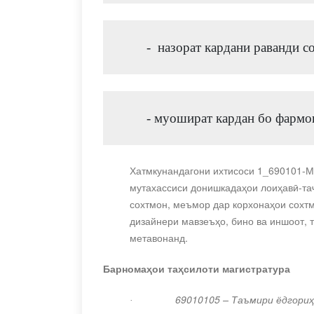
-  назорат кардани раванди с
- муошират кардан бо фармо
Хатмкунандагони ихтисоси
1_690101-
мутахассиси донишкадаҳои лоиҳавӣ-та
сохтмон, меъмор дар корхонаҳои сохт
дизайнери мавзеъҳо, бино ва иншоот, 
метавонанд.
Барномаҳои таҳсилоти магистратура
69010105 – Таъмири ёдгори
·