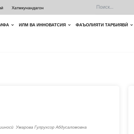
вӣ
Хатмкунандагон
ХИФА
ИЛМ ВА ИННОВАТСИЯ
ФАЪОЛИЯТИ ТАРБИЯВӢ
шиносӣ Умарова Гулрухсор Абдусаломовна