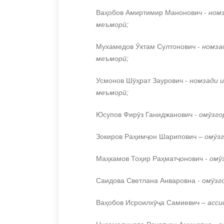
Ваҳобов Амиртимир Манонович
- ном
меъморӣ;
Мухамедов Ӯктам Султонович -
номза
меъморӣ;
Усмонов Шӯҳрат Заурович -
номзади и
меъморӣ;
Юсупов Фирӯз Ганиджанович -
омӯзго
Зокиров Раҳимҷон Шарипович –
омӯзг
Маҳкамов Тоҳир Раҳматҷонович -
омӯз
Саидова Светлана Анваровна -
омӯзго
Ваҳобов Исроилхӯҷа Самиевич –
асси