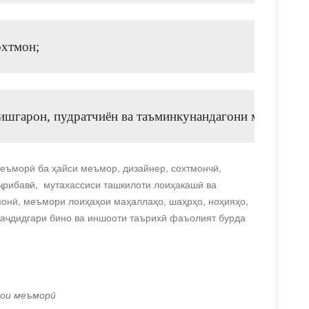
охтмон;
ишгарон, пудратчиён ва таъминкунандагони масолеҳҳо
Меъморӣ
ба ҳайси меъмор, дизайнер, сохтмончӣ,
ҷрибавӣ, мутахассиси ташкилоти лоиҳакашӣ ва
монӣ, меъмори лоиҳаҳои маҳаллаҳо, шаҳрҳо, ноҳияҳо,
таҷдидгари бино ва иншооти таърихӣ
фаъолият бурда
ҳои меъморӣ