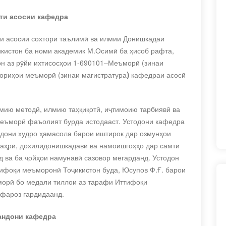
ти асосии кафедра
и асосии сохтори таълимӣ ва илмии Донишкадаи
икистон ба номи академик М.Осимӣ ба ҳисоб рафта,
он аз рӯйи ихтисосҳои 1-690101–Меъморӣ (зинаи
)
гориҳои меъморӣ
(зинаи магистратура
кафедраи асосӣ
мию методӣ, илмию таҳқиқотӣ, иҷтимоию тарбиявӣ ва
еъморӣ фаъолият бурда истодааст. Устодони кафедра
рдони худро
ҳамасола барои иштирок дар озмунҳои
шаҳрӣ, дохилидонишкадавӣ ва намоишгоҳҳо дар самти
 ва ба ҷойҳои намунавӣ сазовор мегарданд. Устодон
тифоқи меъморонӣ Тоҷикистон буда, Юсупов Ф.Ғ. барои
морӣ бо медали тиллои аз тарафи Иттифоқи
рфароз гардидаанд.
ндони кафедра