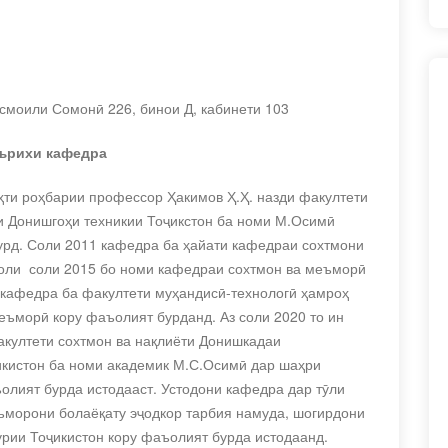
смоили Сомонӣ 226, бинои Д, кабинети 103
аърихи кафедра
ти роҳбарии профессор Ҳакимов Ҳ.Ҳ. назди факултети
и Донишгоҳи техникии Тоҷикстон ба номи М.Осимӣ
урд. Соли 2011 кафедра ба ҳайати кафедраи сохтмони
 соли соли 2015 бо номи кафедраи сохтмон ва меъморӣ
 кафедра ба факултети муҳандисӣ-технологӣ ҳамроҳ
еъморӣ кору фаъолият бурданд. Аз соли 2020 то ин
култети сохтмон ва нақлиёти Донишкадаи
икистон ба номи академик М.С.Осимӣ дар шаҳри
олият бурда истодааст. Устодони кафедра дар тӯли
ъморони болаёқату эҷодкор тарбия намуда, шогирдони
рии Тоҷикистон кору фаъолият бурда истодаанд.