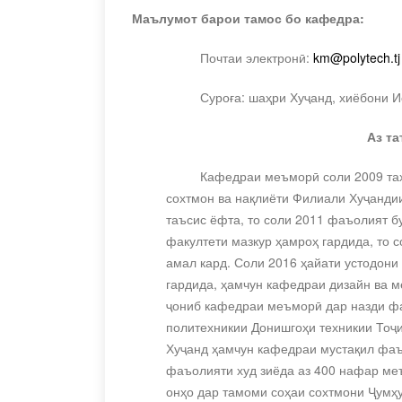
Маълумот барои тамос
бо кафедра:
Почтаи электронӣ:
km
@
polytech
.
tj
Суроға: шаҳри Хуҷанд, хиёбони И
Аз т
Кафедраи меъморӣ соли 2009 таҳ
сохтмон ва нақлиёти Филиали Хуҷанди
таъсис ёфта, то соли 2011 фаъолият б
факултети мазкур ҳамроҳ гардида, то
амал кард. Соли 2016 ҳайати устодони
гардида, ҳамчун кафедраи дизайн ва м
ҷониб кафедраи меъморӣ дар назди фа
политехникии Донишгоҳи техникии Тоҷ
Хуҷанд ҳамчун кафедраи мустақил фаъ
фаъолияти худ зиёда аз 400 нафар ме
онҳо дар тамоми соҳаи сохтмони Ҷумҳу