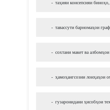
-  таҳияи консепсияи биноҳо
-  тавассути барномаҳои граф
-  сохтани макет ва албомҳои
-  ҳамоҳангсозии лоиҳаҳои 
-  гузаронидани ҳисобҳои те