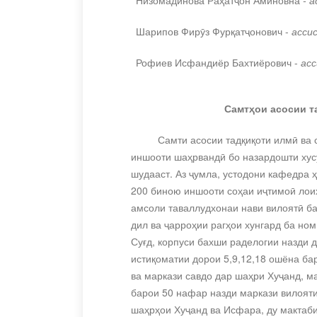
Низомадинова Раҳатҷон Аминовна
-
а
Шарипов Фирӯз Фурқатҷонович -
асси
Рофиев Исфандиёр Бахтиёрович -
ас
Самтҳои асосии т
Самти асосии
тадқиқоти илмӣ ва 
иншооти шаҳрвандӣ бо назардошти хус
шудааст.
Аз ҷумла, устодони кафедра 
200 биною иншооти соҳаи иҷтимоӣ лоиҳ
амсоли таваллудхонаи нави вилоятӣ ба
дил ва ҷарроҳии рагҳои хунгард ба н
Суғд, корпуси бахши раделогии назди 
истиқоматии дорои 5,9,12,18 ошёна бар
ва маркази савдо дар шаҳри Хуҷанд, м
барои 50 нафар назди маркази вилояти
шаҳрҳои Хуҷанд ва Исфара, ду мактаби