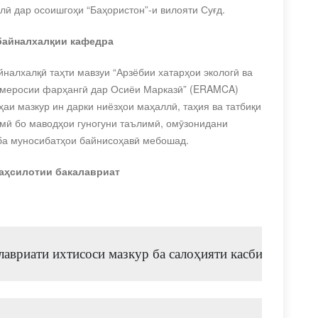
ӣ дар осоишгоҳи “Баҳористон”-и вилояти Суғд.
байналхалқии кафедра
йналхалқӣ таҳти мавзуи
“Арзёбии хатарҳои экологӣ ва
 меросии
фарҳангӣ дар Осиёи Марказӣ” (ERAMCA)
аи мазкур ин дарки ниёзҳои маҳаллӣ, таҳия ва татбиқи
мӣ бо маводҳои гуногуни таълимӣ, омӯзонидани
 ба муносибатҳои байнисоҳавӣ мебошад.
аҳсилотии бакалавриат
авриати ихтисоси мазкур ба салоҳияти касбии зерин н