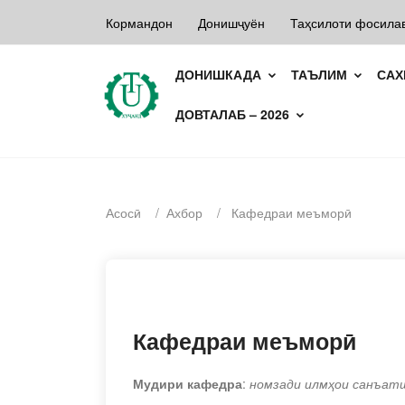
Кормандон
Донишҷуён
Таҳсилоти фосила
ДОНИШКАДА
ТАЪЛИМ
СА
ДОВТАЛАБ – 2026
Асосӣ
/
Ахбор
/
Кафедраи меъморӣ
Кафедраи меъморӣ
Мудири кафедра
:
номзади илмҳои санъат