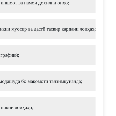
, иншоот ва намои дохилии онҳо;
икии муосир ва дастӣ тасвир кардани лоиҳаҳо, эскизҳо
 графикӣ; 
омодашуда бо мақомоти танзимкунанда;
хникии лоиҳаҳо; 