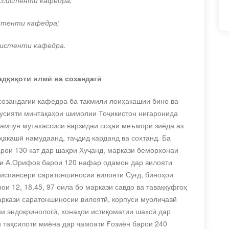
ссистенти кафедра;
стенти кафедра;
систенти кафедра.
адқиқоти илмӣ ва созандагӣ
созандагии
кафедра ба такмили лоиҳакашии бино ва
усияти минтақаҳои шимолии Тоҷикистон нигаронида
ҳамчун мутахассиси варзидаи соҳаи меъморӣ зиёда аз
акашӣ намудаанд, таҷдид карданд ва сохтанд. Ба
рои 130 кат дар шаҳри Хуҷанд, маркази беморхонаи
оми А.Орифов барои 120 нафар одамон дар вилояти
диспансери саратоншиносии вилояти Суғд, биноҳои
ои 12, 18,45, 97 оила бо маркази савдо ва таваққуфгоҳ
аркази саратоншиносии вилоятӣ, корпуси муолиҷавӣ
и эндокринологӣ, хонаҳои истиқоматии шахсӣ дар
 таҳсилоти миёна дар ҷамоати Ғозиён барои 240