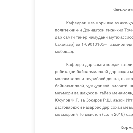
Фаъолия
Кафедраи меъморӣ яке аз ҷузъҳо
политехникии Донишгоҳи техникии Тоҷ
дар самти тайёр намудани мутахассис
бакалавр) ва 1-69010105
–
Таъмири ёд
мебошад.
Кафедра дар самти корҳои таъли
робитаҳои байналмиллалӣ дар соҳаи м
малаки калони таҷрибавӣ дошта, шоги
байналмилалӣ, ҷумҳуриявӣ, вилоятӣ, 
меъморӣ ва шаҳрсозӣ тайёр менамоянд
Юсупов Ф.Г. ва Зокиров Р.Ш. аъзои Ит
дастовардҳои назаррас дар соҳаи меъ
меъморонӣ Тоҷикистон (соли 2018) са
Корма